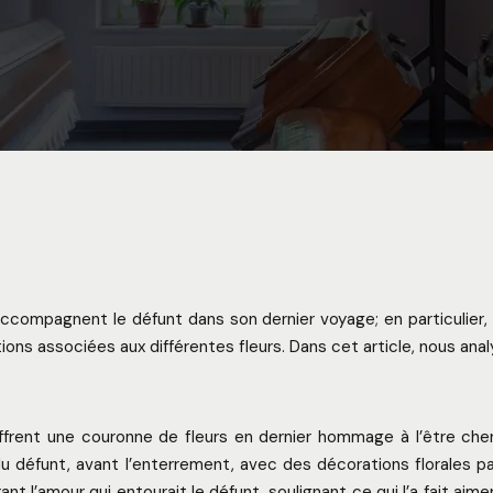
ompagnent le défunt dans son dernier voyage; en particulier, les
ions associées aux différentes fleurs. Dans cet article, nous ana
frent une couronne de fleurs en dernier hommage à l’être cher d
 du défunt, avant l’enterrement, avec des décorations florales 
t l’amour qui entourait le défunt, soulignant ce qui l’a fait aime