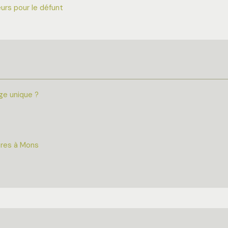
eurs pour le défunt
ge unique ?
bres à Mons