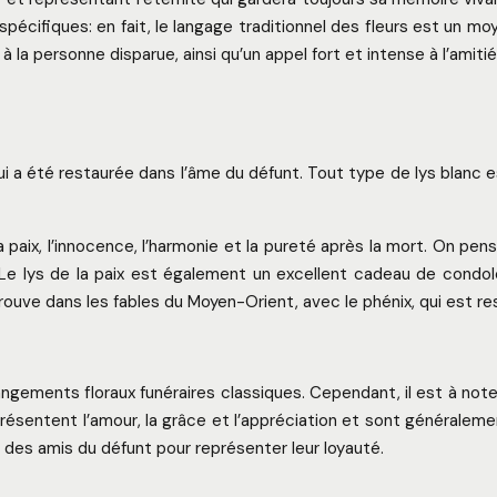
 spécifiques: en fait, le langage traditionnel des fleurs est un
à la personne disparue, ainsi qu’un appel fort et intense à l’amiti
ce qui a été restaurée dans l’âme du défunt. Tout type de lys blan
la paix, l’innocence, l’harmonie et la pureté après la mort. On p
ps. Le lys de la paix est également un excellent cadeau de cond
e trouve dans les fables du Moyen-Orient, avec le phénix, qui est 
angements floraux funéraires classiques. Cependant, il est à no
résentent l’amour, la grâce et l’appréciation et sont généralem
r des amis du défunt pour représenter leur loyauté.