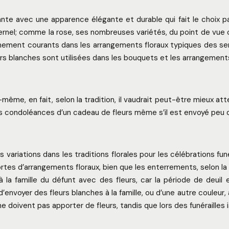
ante avec une apparence élégante et durable qui fait le choix 
rnel; comme la rose, ses nombreuses variétés, du point de vue ch
t courants dans les arrangements floraux typiques des services
leurs blanches sont utilisées dans les bouquets et les arrangeme
-même, en fait, selon la tradition, il vaudrait peut-être mieux at
et les condoléances d’un cadeau de fleurs même s’il est envoyé peu
s variations dans les traditions florales pour les célébrations fu
rtes d’arrangements floraux, bien que les enterrements, selon la c
e à la famille du défunt avec des fleurs, car la période de de
nvoyer des fleurs blanches à la famille, ou d’une autre couleur, à
 doivent pas apporter de fleurs, tandis que lors des funérailles isl