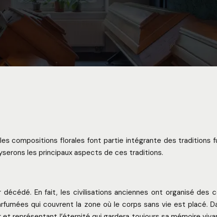
 compositions florales font partie intégrante des traditions fu
lyserons les principaux aspects de ces traditions.
écédé. En fait, les civilisations anciennes ont organisé des c
parfumées qui couvrent la zone où le corps sans vie est placé. 
r et représentant l’éternité qui gardera toujours sa mémoire vivan