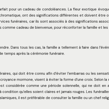
parfait pour un cadeau de condoléances. La fleur exotique évo
romatique, ont des significations différentes et doivent être o
 funéraires, car ils sont associés à des significations associé
nts comme cadeau de bienvenue, pour réconforter la famille et les
tendre. Dans tous les cas, la famille a tellement à faire dans l’
 de temps après la cérémonie funéraire.
néraires, qui doit être connu afin d’éviter l’embarras ou les sens
royance mormone, visent à éviter la forme d’une croix. Selon la re
uil est considérée comme une période solennelle, qui ne doit en
 condition qu’elles soient claires et jamais rouges. Les funéraill
amiques, il est préférable de consulter la famille ou un chef relig