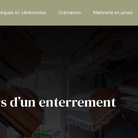
èques et cérémonies
Crémation
Marbrerie et urnes
ors d’un enterrement